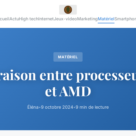
cueil
Actu
High tech
Internet
Jeux-video
Marketing
Matériel
Smartpho
MATÉRIEL
ison entre processeu
et AMD
Éléna
•
9 octobre 2024
•
9 min de lecture