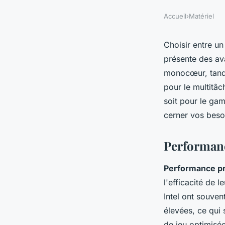
Accueil
›
Matériel
Choisir entre u
présente des av
monocœur, tandi
pour le multitâc
soit pour le gam
cerner vos besoi
Performanc
Performance p
l'efficacité de 
Intel ont souven
élevées, ce qui 
de jeu optimisé