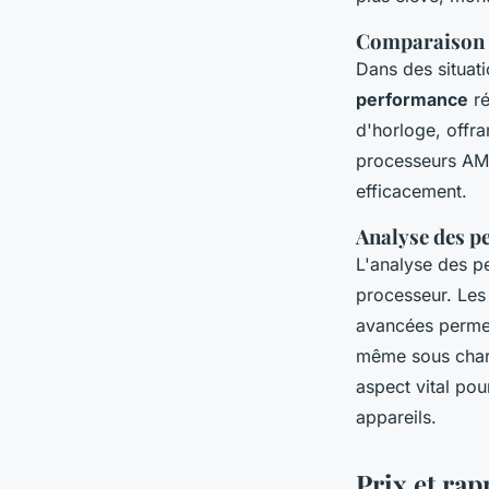
Comparaison d
Dans des situat
performance
ré
d'horloge, offra
processeurs AMD,
efficacement.
Analyse des p
L'analyse des p
processeur. Le
avancées permet
même sous charg
aspect vital pour
appareils.
Prix et rap