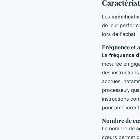
Caractéris
Les
spécificati
de leur perform
lors de l'achat.
Fréquence et 
La
fréquence d
mesurée en giga
des instruction
accrues, notamm
processeur, quan
instructions co
pour améliorer 
Nombre de cœu
Le nombre de
c
cœurs permet de 