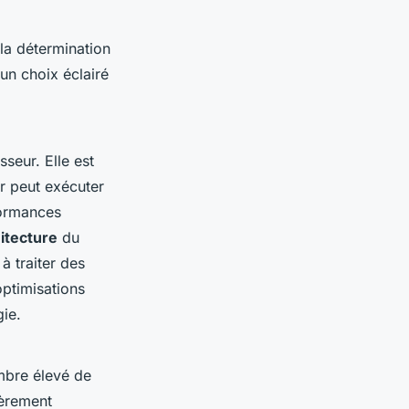
la détermination
un choix éclairé
seur. Elle est
r peut exécuter
formances
itecture
du
à traiter des
optimisations
ie.
mbre élevé de
ièrement