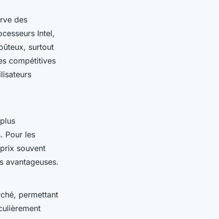
erve des
cesseurs Intel,
oûteux, surtout
s compétitives
ilisateurs
plus
. Pour les
prix souvent
s avantageuses.
rché, permettant
iculièrement