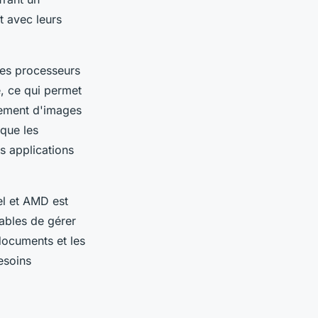
t avec leurs
 les processeurs
, ce qui permet
tement d'images
 que les
 applications
el et AMD est
ables de gérer
 documents et les
esoins