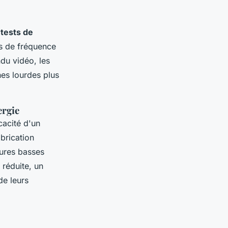
s
tests de
es de fréquence
ndu vidéo, les
hes lourdes plus
ergie
cacité d'un
brication
ures basses
réduite, un
de leurs