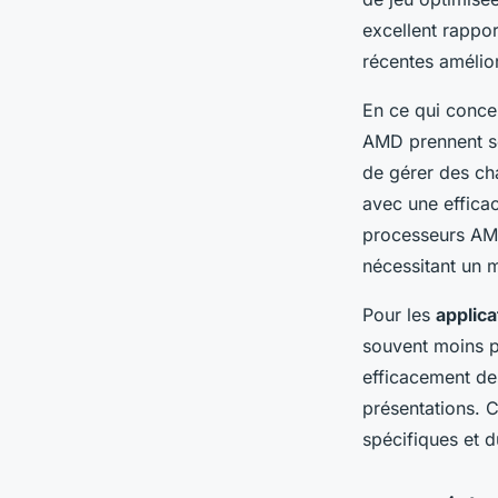
excellent rappo
récentes amélior
En ce qui conce
AMD prennent so
de gérer des ch
avec une efficac
processeurs AMD
nécessitant un m
Pour les
applic
souvent moins p
efficacement des
présentations. C
spécifiques et du