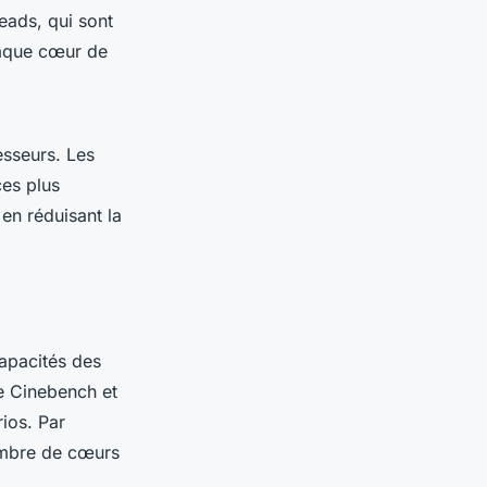
eads, qui sont
haque cœur de
cesseurs. Les
ces plus
en réduisant la
capacités des
ue Cinebench et
ios. Par
ombre de cœurs