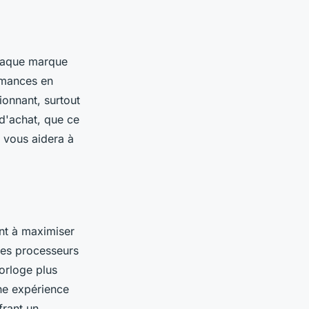
chaque marque
rmances en
onnant, surtout
 d'achat, que ce
n vous aidera à
ant à maximiser
 les processeurs
horloge plus
une expérience
frant un