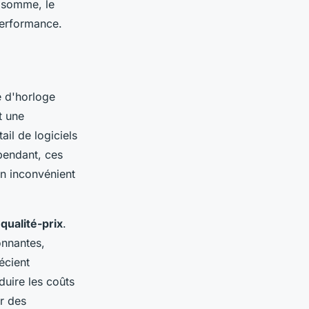
n somme, le
performance.
e d'horloge
t une
ail de logiciels
ependant, ces
n inconvénient
qualité-prix
.
onnantes,
écient
duire les coûts
r des