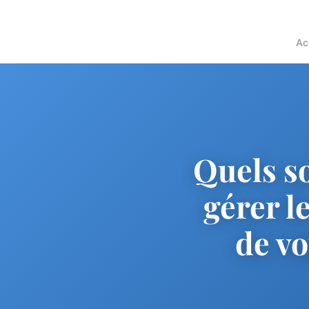
Ac
Quels so
gérer l
de vo