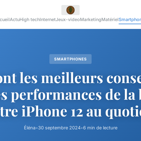
cueil
Actu
High tech
Internet
Jeux-video
Marketing
Matériel
Smartpho
SMARTPHONES
nt les meilleurs cons
es performances de la 
tre iPhone 12 au quot
Éléna
•
30 septembre 2024
•
6 min de lecture