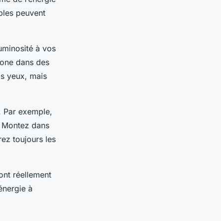
mples peuvent
uminosité à vos
phone dans des
os yeux, mais
. Par exemple,
t. Montez dans
rez toujours les
sont réellement
’énergie à