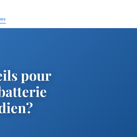
nes
eils pour
batterie
idien?