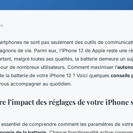
es
artphones ne sont pas seulement des outils de communicati
agnons de vie. Parmi eux, l’
iPhone 12
de
Apple
reste une r
rtant, malgré toutes ses qualités, la
batterie
demeure un suj
our de nombreux utilisateurs. Comment maximiser l’
auton
e la
batterie
de votre
iPhone 12
? Voici quelques
conseils 
ous accompagner au quotidien.
 l’impact des réglages de votre iPhone s
est essentiel de comprendre comment les paramètres de
votr
nomie de la batterie
. Chaque fonctionnalité active consom