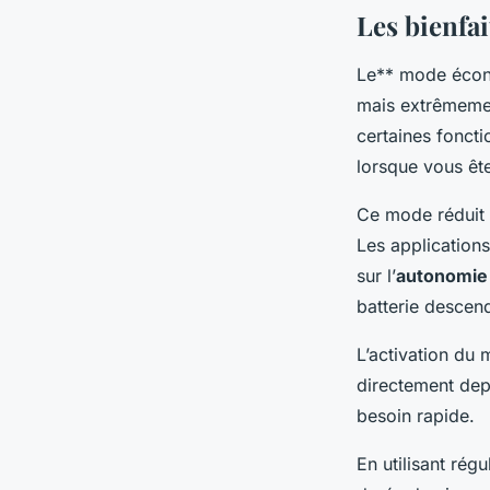
Les bienfa
Le** mode écono
mais extrêmemen
certaines foncti
lorsque vous êt
Ce mode réduit 
Les applications
sur l’
autonomie 
batterie desce
L’activation du 
directement depu
besoin rapide.
En utilisant ré