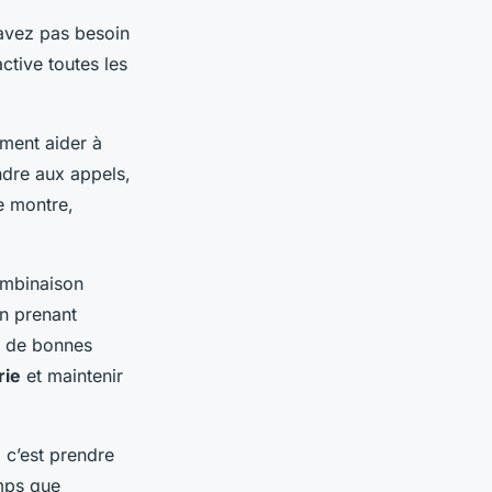
’avez pas besoin
ctive toutes les
ment aider à
ndre aux appels,
re montre,
ombinaison
En prenant
t de bonnes
rie
et maintenir
 c’est prendre
emps que