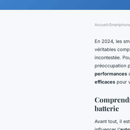
Accueil
›
Smartphon
En 2024, les sm
véritables comp
incontestée. Pou
préoccupation p
performances
d
efficaces
pour v
Comprendre
batterie
Avant tout, il 
influencer l’
auto