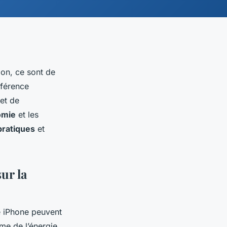
on, ce sont de
éférence
et de
omie
et les
pratiques
et
ur la
e iPhone
peuvent
me de l’énergie