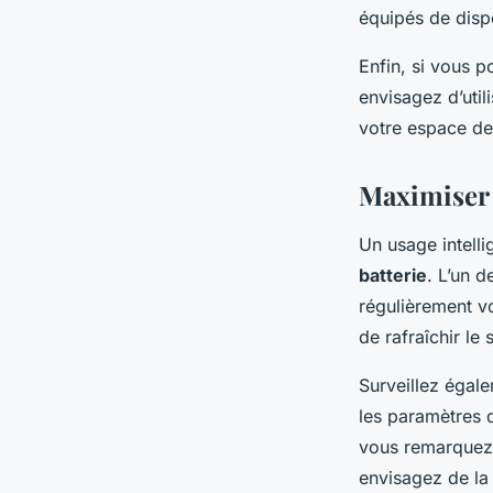
équipés de dispo
Enfin, si vous 
envisagez d’util
votre espace de 
Maximiser l
Un usage intelli
batterie
. L’un d
régulièrement v
de rafraîchir le
Surveillez égal
les paramètres d
vous remarquez q
envisagez de la d