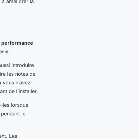
 à améliorer la
a
performance
erie
.
ussi introduire
ire les notes de
si vous n’avez
nt de l’installer.
s-les lorsque
e pendant le
ent. Les