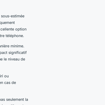
t sous-estimée
tiquement
xcellente option
tre téléphone.
anière minime.
act significatif
e le niveau de
ri ou
 en cas de
pas seulement la